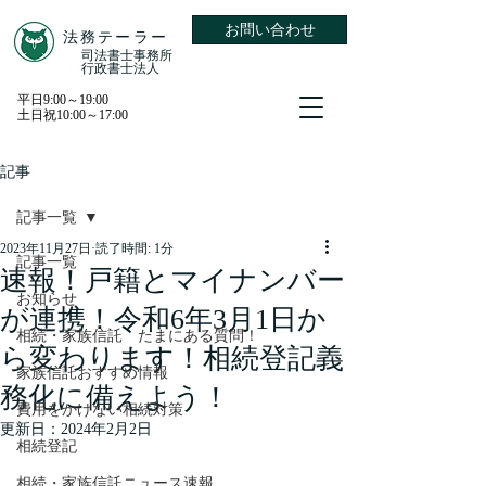
お問い合わせ
​法務テーラー
​司法書士事務所
​行政書士法人
平日9:00～19:00
土日祝10:00～17:00
記事
記事一覧
2023年11月27日
読了時間: 1分
記事一覧
速報！戸籍とマイナンバー
お知らせ
が連携！令和6年3月1日か
相続・家族信託 たまにある質問！
ら変わります！相続登記義
家族信託おすすめ情報
務化に備えよう！
費用をかけない相続対策
更新日：
2024年2月2日
相続登記
相続・家族信託ニュース速報