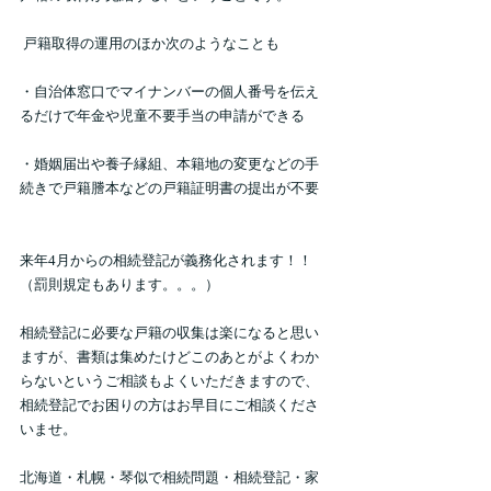
 戸籍取得の運用のほか次のようなことも  
・自治体窓口でマイナンバーの個人番号を伝え
るだけで年金や児童不要手当の申請ができる 
・婚姻届出や養子縁組、本籍地の変更などの手
続きで戸籍謄本などの戸籍証明書の提出が不要  
来年4月からの相続登記が義務化されます！！
（罰則規定もあります。。。）
相続登記に必要な戸籍の収集は楽になると思い
ますが、書類は集めたけどこのあとがよくわか
らないというご相談もよくいただきますので、
相続登記でお困りの方はお早目にご相談くださ
いませ。 
北海道・札幌・琴似で相続問題・相続登記・家