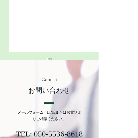
Contact
お問い合わせ
相続登記義務化！～いよ
相続（登記）・
メールフォーム、LINEまたはお電話よ
いよ本日4/1より義務化ス
おすすめ情報～
りご相談ください。
タートです～
提供サービスの
応開始～
TEL:
050-5536-8618