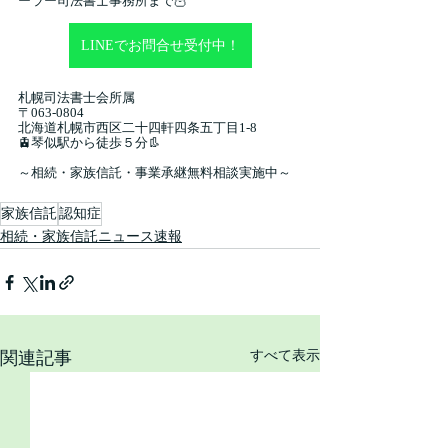
ーラー司法書士事務所まで🦉
LINEでお問合せ受付中！
札幌司法書士会所属
〒063-0804
北海道札幌市西区二十四軒四条五丁目1-8
🚊琴似駅から徒歩５分👢
～相続・家族信託・事業承継無料相談実施中～
家族信託
認知症
相続・家族信託ニュース速報
関連記事
すべて表示