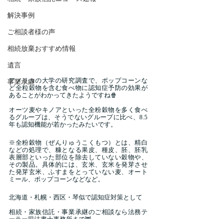
解決事例
ご相談者様の声
相続放棄おすすめ情報
遺言
アメリカの大学の研究調査で、ポップコーンな
事業承継
ど全粒穀物を含む食べ物に認知症予防の効果が
あることがわかってきたようですね🍿
オーツ麦やキノアといった全粉穀物を多く食べ
るグループは、そうでないグループに比べ、8.5
年も認知機能が若かったみたいです。
※全粉穀物（ぜんりゅうこくもつ）とは、精白
などの処理で、糠となる果皮、種皮、胚、胚乳
表層部といった部位を除去していない穀物や、
その製品。具体的には、玄米、玄米を発芽させ
た発芽玄米、ふすまをとっていない麦、オート
ミール、ポップコーンなどなど。
北海道・札幌・西区・琴似で認知症対策として
相続・家族信託・事業承継のご相談なら法務テ