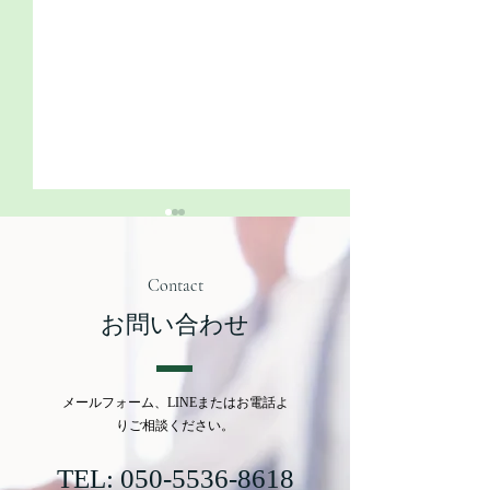
Contact
お問い合わせ
相続・家族信託ニュース
相続登記義務化
メールフォーム、LINEまたはお電話よ
～速報！受託者を帰属権
登記の費用負担
りご相談ください。
利者とした場合の登記手
謄本等の広域交
続について～
TEL:
050-5536-8618