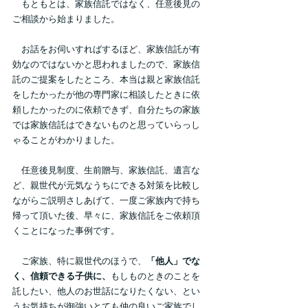
　もともとは、家族信託ではなく、任意後見の
ご相談から始まりました。
　お話をお伺いすればするほど、家族信託が有
効なのではないかと思われましたので、家族信
託のご提案をしたところ、本当は親と家族信託
をしたかったが他の専門家に相談したときに依
頼したかったのに依頼できず、自分たちの家族
では家族信託はできないものと思っていらっし
ゃることがわかりました。
　任意後見制度、生前贈与、家族信託、遺言な
ど、親世代が元気なうちにできる対策を比較し
ながらご説明さしあげて、一度ご家族内で持ち
帰って頂いた後、早々に、家族信託をご依頼頂
くことになった事例です。
　ご家族、特に親世代のほうで、
「他人」でな
く、信頼できる子供に、
もしものときのことを
託したい、他人のお世話になりたくない、とい
うお気持ちが御強いとても仲の良いご家族でし