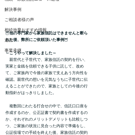
解決事例
ご相談者様の声
相続放棄おすすめ情報
🦉
他の専門家から家族信託はできませんと断ら
れた後、弊所にご依頼頂いた事例
🦉
遺言
事業承継
～こうやって解決しました～
　親世代と子世代で、家族信託の契約を行い、
実家と金銭を信頼できる子供に託して、改め
て、ご家族内で今後の家族で支えあう方向性を
確認。親世代の想いを元気なうちに子世代に伝
えることができたので、家族としての今後の行
動指針がはっきりしました。
　複数回にわたる打合せの中で、信託口口座を
作成するのか、公正証書で契約書を作成するの
か、それぞれのメリットデメリットも比較しつ
つ、ご家族の状況に見合った内容で準備をし、
公証役場での手続を終えた後、家族信託の契約