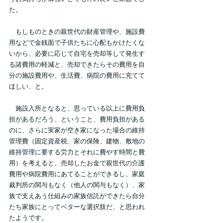
た。
　もしものときの親世代の財産管理や、施設費
用などで金銭面で子供たちに心配もかけたくな
いから、必要に応じて自宅を売却等して発生す
る諸費用の軽減と、売却できたらその費用を自
分の施設費用や、生活費、病院の費用に充てて
ほしい、と。
　施設入所となると、思っている以上に費用負
担があるだろう、ということ、費用負担がある
のに、さらに実家が空き家になった場合の維持
管理費（固定資産税、家の保険、建物、敷地の
維持管理に要する労力とそれに費やす時間と費
用）を考えると、売却したお金で親世代の介護
費用や病院費用にあてることができるし、家庭
裁判所の関与もなく（他人の関与もなく）、家
族で支えあう仕組みの家族信託ができたら自分
たち家族にとってベターな選択肢だ、と思われ
たようです。