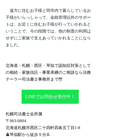
　遠方に住むお子様と同市内で暮らしているお
子様がいらっしゃって、金銭管理以外のサポー
トは、お近くに住むお子様が行っていかれると
いうことで、今の段階では、他の制度の利用は
せずにご家族で支えあっていかれることになり
ました。
北海道・札幌・西区・琴似で認知症対策として
の相続・家族信託・事業承継のご相談なら法務
テーラー司法書士事務所まで🦉
LINEでお問合せ受付中！
札幌司法書士会所属
〒063-0804
北海道札幌市西区二十四軒四条五丁目1-8
🚊琴似駅から徒歩５分👢